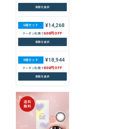
度数を選択
¥13,360
8箱セット
¥14,268
800円OFF
クーポン利用で
6箱セット
600円OFF
度数を選択
クーポン利用で
度数を選択
もっと見る
¥18,944
8箱セット
800円OFF
クーポン利用で
度数を選択
WAVEワンデー ウォータース