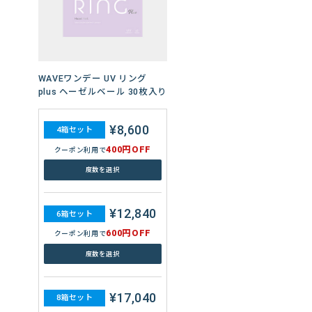
WAVEワンデー ウォータース
リム plus 60枚入り
¥13,360
4箱セット
WAVEワンデー UV リング
800円OFF
クーポン利用で
plus ヘーゼルベール 30枚入り
度数を選択
¥8,600
4箱セット
¥20,040
400円OFF
6箱セット
クーポン利用で
1,200円OFF
クーポン利用で
度数を選択
度数を選択
¥12,840
6箱セット
¥26,720
600円OFF
8箱セット
クーポン利用で
1,600円OFF
クーポン利用で
度数を選択
度数を選択
¥17,040
8箱セット
もっと見る