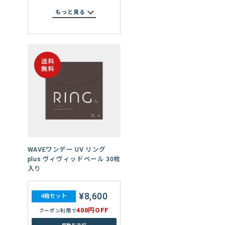
800円OFF
クーポン利用で
もっと見る
度数を選択
WAVEワンデー エアスリム
plus 60枚入り
¥13,360
WAVEワンデー UV リング
4箱セット
plus ヴィヴィッドベール 30枚
800円OFF
クーポン利用で
入り
度数を選択
¥8,600
4箱セット
¥20,040
400円OFF
6箱セット
クーポン利用で
1,200円OFF
クーポン利用で