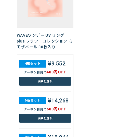
WAVEワンデー ユー プラス 32
枚入り
¥7,520
4箱セット
400円OFF
クーポン利用で
WAVEワンデー UV リング
plus フラワーコレクション ミ
度数を選択
モザベール 30枚入り
¥11,280
6箱セット
¥9,552
4箱セット
600円OFF
クーポン利用で
400円OFF
クーポン利用で
度数を選択
度数を選択
¥15,040
8箱セット
¥14,268
6箱セット
800円OFF
クーポン利用で
600円OFF
クーポン利用で
度数を選択
度数を選択