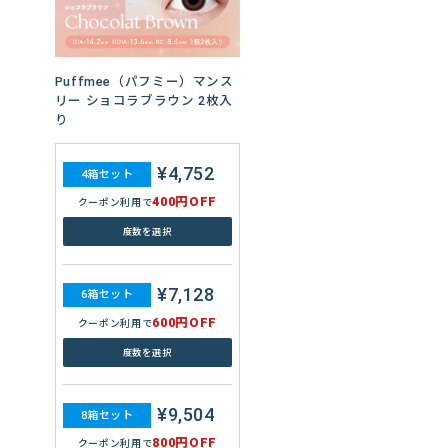
リム plus 30枚入り
¥6,720
4箱セット
Puffmee（パフミー）マンス
400円OFF
クーポン利用で
リー ショコラブラウン 2枚入
り
度数を選択
¥4,752
4箱セット
¥10,020
6箱セット
400円OFF
クーポン利用で
600円OFF
クーポン利用で
度数を選択
度数を選択
¥7,128
6箱セット
¥13,360
8箱セット
600円OFF
クーポン利用で
800円OFF
クーポン利用で
度数を選択
度数を選択
もっと見る
¥9,504
8箱セット
800円OFF
クーポン利用で