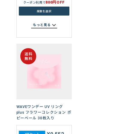
800円OFF
クーポン利用で
度数を選択
もっと見る
WAVEワンデー プレミアム 30
枚入り
¥7,960
4箱セット
WAVEワンデー UV リング
400円OFF
クーポン利用で
plus フラワーコレクション ポ
ピーベール 30枚入り
度数を選択