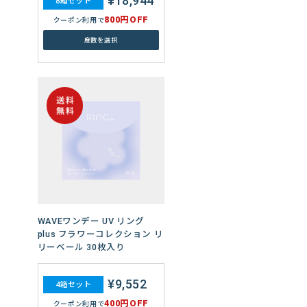
¥18,944
8箱セット
800円OFF
クーポン利用で
度数を選択
WAVEワンデー エアスリム
plus 30枚入り
¥6,720
4箱セット
400円OFF
クーポン利用で
WAVEワンデー UV リング
度数を選択
plus フラワーコレクション リ
リーベール 30枚入り
¥10,020
6箱セット
¥9,552
600円OFF
クーポン利用で
4箱セット
400円OFF
度数を選択
クーポン利用で