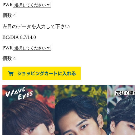
PWR
個数
4
左目のデータを入力して下さい
BC/DIA
8.7/14.0
PWR
個数
4