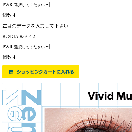
PWR
個数
4
左目のデータを入力して下さい
BC/DIA
8.6/14.2
PWR
個数
4