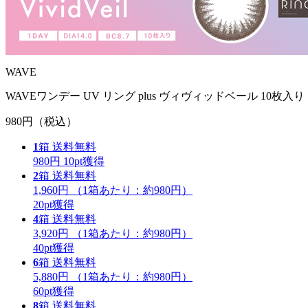
WAVE
WAVEワンデー UV リング plus ヴィヴィッドベール 10枚入り
980円
（税込）
1
箱
送料無料
980円
10
pt獲得
2
箱
送料無料
1,960円
（1箱あたり：
約980円
）
20
pt獲得
4
箱
送料無料
3,920円
（1箱あたり：
約980円
）
40
pt獲得
6
箱
送料無料
5,880円
（1箱あたり：
約980円
）
60
pt獲得
8
箱
送料無料