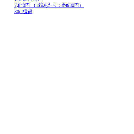
7,840円
（1箱あたり：
約980円
）
80
pt獲得