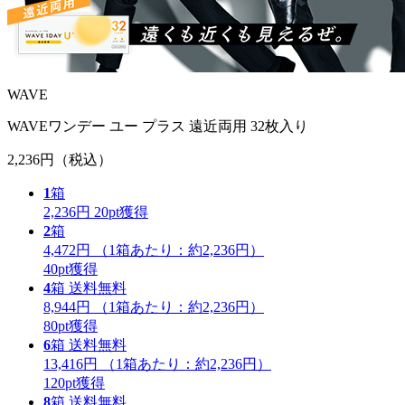
WAVE
WAVEワンデー ユー プラス 遠近両用 32枚入り
2,236円
（税込）
1
箱
2,236円
20
pt獲得
2
箱
4,472円
（1箱あたり：
約2,236円
）
40
pt獲得
4
箱
送料無料
8,944円
（1箱あたり：
約2,236円
）
80
pt獲得
6
箱
送料無料
13,416円
（1箱あたり：
約2,236円
）
120
pt獲得
8
箱
送料無料