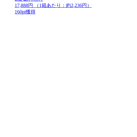
17,888円
（1箱あたり：
約2,236円
）
160
pt獲得