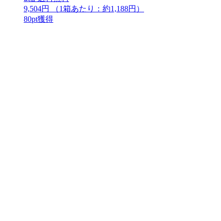
9,504円
（1箱あたり：
約1,188円
）
80
pt獲得