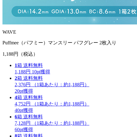
WAVE
Puffmee（パフミー）マンスリー パフグレー 2枚入り
1,188円
（税込）
1
箱
送料無料
1,188円
10
pt獲得
2
箱
送料無料
2,376円
（1箱あたり：
約1,188円
）
20
pt獲得
4
箱
送料無料
4,752円
（1箱あたり：
約1,188円
）
40
pt獲得
6
箱
送料無料
7,128円
（1箱あたり：
約1,188円
）
60
pt獲得
8
箱
送料無料