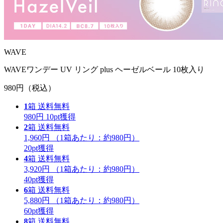
WAVE
WAVEワンデー UV リング plus ヘーゼルベール 10枚入り
980円
（税込）
1
箱
送料無料
980円
10
pt獲得
2
箱
送料無料
1,960円
（1箱あたり：
約980円
）
20
pt獲得
4
箱
送料無料
3,920円
（1箱あたり：
約980円
）
40
pt獲得
6
箱
送料無料
5,880円
（1箱あたり：
約980円
）
60
pt獲得
8
箱
送料無料