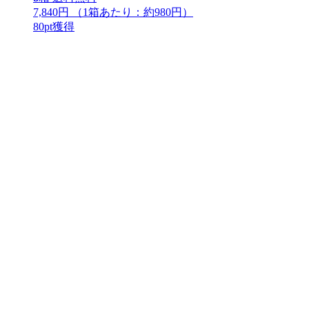
7,840円
（1箱あたり：
約980円
）
80
pt獲得