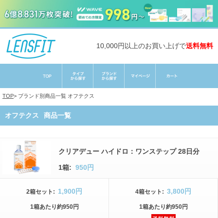
10,000円以上のお買い上げで
送料無料
TOP
>
ブランド別商品一覧
オフテクス
オフテクス
商品一覧
クリアデュー ハイドロ：ワンステップ 28日分
1箱:
950円
1,900円
3,800円
2箱
セット
:
4箱
セット
:
1箱
あたり
約950円
1箱
あたり
約950円