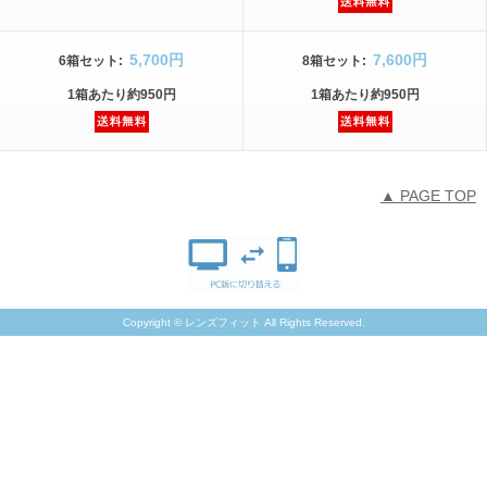
5,700円
7,600円
6箱
セット
:
8箱
セット
:
1箱
あたり
約950円
1箱
あたり
約950円
▲ PAGE TOP
Copyright © レンズフィット All Rights Reserved.