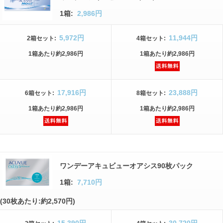
1箱:
2,986円
5,972円
11,944円
2箱
セット
:
4箱
セット
:
1箱
あたり
約2,986円
1箱
あたり
約2,986円
17,916円
23,888円
6箱
セット
:
8箱
セット
:
1箱
あたり
約2,986円
1箱
あたり
約2,986円
ワンデーアキュビューオアシス90枚パック
1箱:
7,710円
(30枚あたり:約2,570円)