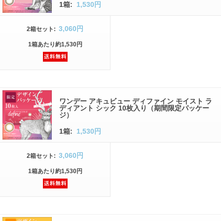
1箱:
1,530円
3,060円
2箱
セット
:
1箱
あたり
約1,530円
ワンデー アキュビュー ディファイン モイスト ラ
ディアント シック 10枚入り（期間限定パッケー
ジ）
1箱:
1,530円
3,060円
2箱
セット
:
1箱
あたり
約1,530円