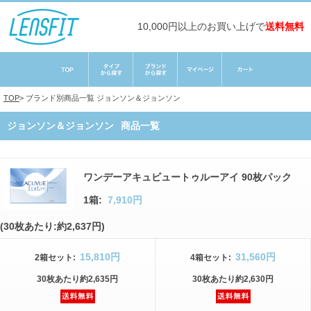
10,000円以上のお買い上げで
送料無料
TOP
>
ブランド別商品一覧
ジョンソン＆ジョンソン
ジョンソン＆ジョンソン
商品一覧
ワンデーアキュビュートゥルーアイ 90枚パック
1箱:
7,910円
(30枚あたり:約2,637円)
15,810円
31,560円
2箱
セット
:
4箱
セット
:
30枚
あたり
約2,635円
30枚
あたり
約2,630円