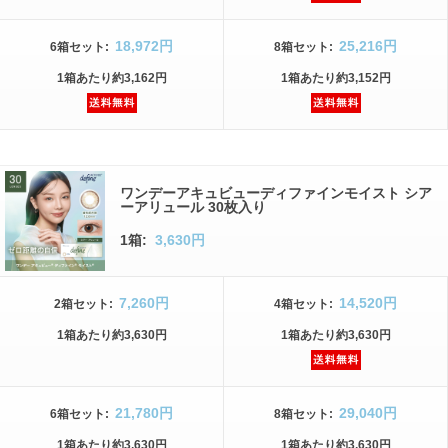
18,972円
25,216円
6箱
セット
:
8箱
セット
:
1箱
あたり
約3,162円
1箱
あたり
約3,152円
ワンデーアキュビューディファインモイスト シア
ーアリュール 30枚入り
1箱:
3,630円
7,260円
14,520円
2箱
セット
:
4箱
セット
:
1箱
あたり
約3,630円
1箱
あたり
約3,630円
21,780円
29,040円
6箱
セット
:
8箱
セット
:
1箱
あたり
約3,630円
1箱
あたり
約3,630円