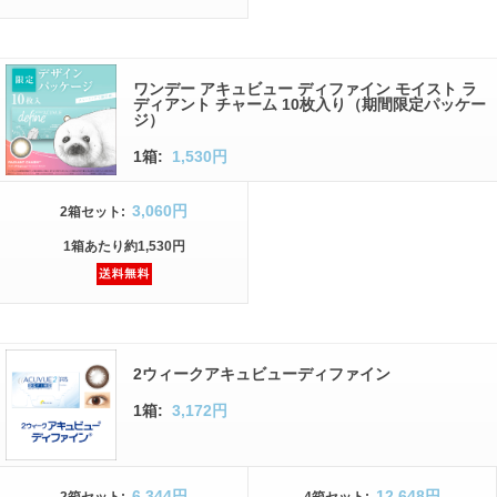
ワンデー アキュビュー ディファイン モイスト ラ
ディアント チャーム 10枚入り（期間限定パッケー
ジ）
1箱:
1,530円
3,060円
2箱
セット
:
1箱
あたり
約1,530円
2ウィークアキュビューディファイン
1箱:
3,172円
6,344円
12,648円