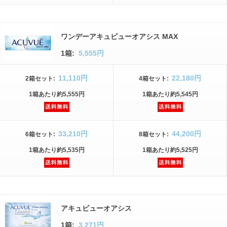
ワンデーアキュビューオアシス MAX
1箱:
5,555円
11,110円
22,180円
2箱
セット
:
4箱
セット
:
1箱
あたり
約5,555円
1箱
あたり
約5,545円
33,210円
44,200円
6箱
セット
:
8箱
セット
:
1箱
あたり
約5,535円
1箱
あたり
約5,525円
アキュビューオアシス
1箱:
3,271円