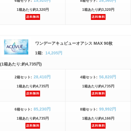
19,920円
26,560円
6箱
セット
:
8箱
セット
:
1箱
あたり
約3,320円
1箱
あたり
約3,320円
ワンデーアキュビューオアシス MAX 90枚
1箱:
14,205円
(1箱あたり:約4,735円)
28,410円
56,820円
2箱
セット
:
4箱
セット
:
1箱
あたり
約4,735円
1箱
あたり
約4,735円
85,230円
99,992円
6箱
セット
:
8箱
セット
:
1箱
あたり
約4,735円
1箱
あたり
約4,166円