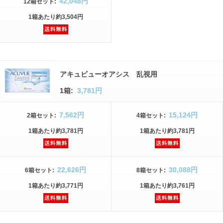
42,048円
12箱
セット
:
1箱
あたり
約3,504円
アキュビューオアシス 乱視用
1箱:
3,781円
7,562円
15,124円
2箱
セット
:
4箱
セット
:
1箱
あたり
約3,781円
1箱
あたり
約3,781円
22,626円
30,088円
6箱
セット
:
8箱
セット
:
1箱
あたり
約3,771円
1箱
あたり
約3,761円