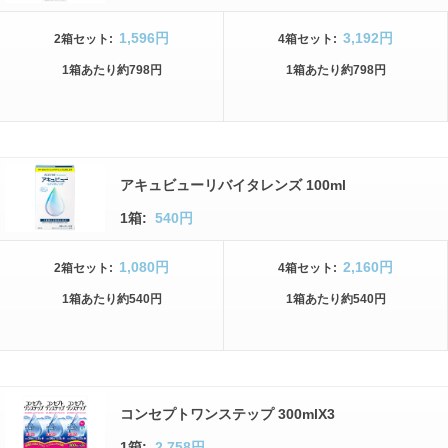
1,596円
3,192円
2箱
セット
:
4箱
セット
:
1箱
あたり
約798円
1箱
あたり
約798円
アキュビューリバイタレンズ 100ml
1箱:
540円
1,080円
2,160円
2箱
セット
:
4箱
セット
:
1箱
あたり
約540円
1箱
あたり
約540円
コンセプトワンステップ 300mlX3
1箱:
2,758円