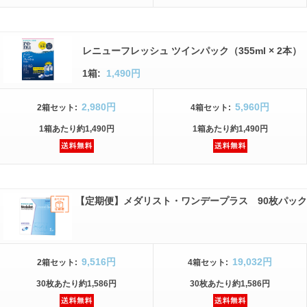
レニューフレッシュ ツインパック（355ml × 2本）
1箱:
1,490円
2,980円
5,960円
2箱
セット
:
4箱
セット
:
1箱
あたり
約1,490円
1箱
あたり
約1,490円
【定期便】メダリスト・ワンデープラス 90枚パック
9,516円
19,032円
2箱
セット
:
4箱
セット
:
30枚
あたり
約1,586円
30枚
あたり
約1,586円