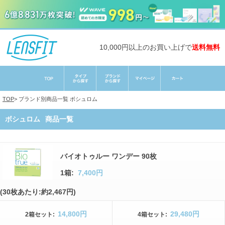
10,000円以上のお買い上げで
送料無料
TOP
>
ブランド別商品一覧
ボシュロム
ボシュロム
商品一覧
バイオトゥルー ワンデー 90枚
1箱:
7,400円
(30枚あたり:約2,467円)
14,800円
29,480円
2箱
セット
:
4箱
セット
: