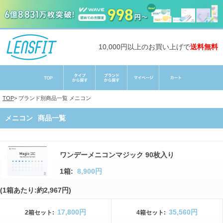
10,000円以上のお買い上げで
送料無料
TOP
>
ブランド別商品一覧
メニコン
メニコン
商品一覧
ワンデーメニコンマジック 90枚入り
1箱:
8,900円
(1箱あたり:約2,967円)
17,800円
35,560円
2箱
セット
:
4箱
セット
: