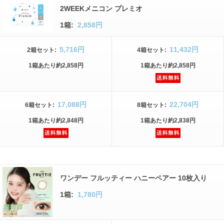
2WEEKメニコン プレミオ
1箱:
2,858円
5,716円
11,432円
2箱
セット
:
4箱
セット
:
1箱
あたり
約2,858円
1箱
あたり
約2,858円
17,088円
22,704円
6箱
セット
:
8箱
セット
:
1箱
あたり
約2,848円
1箱
あたり
約2,838円
ワンデー フルッティー ハニーペアー 10枚入り
1箱:
1,780円