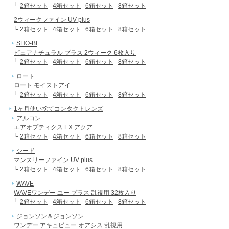
└
2箱セット
4箱セット
6箱セット
8箱セット
2ウィークファイン UV plus
└
2箱セット
4箱セット
6箱セット
8箱セット
SHO-BI
ピュアナチュラル プラス 2ウィーク 6枚入り
└
2箱セット
4箱セット
6箱セット
8箱セット
ロート
ロート モイストアイ
└
2箱セット
4箱セット
6箱セット
8箱セット
1ヶ月使い捨てコンタクトレンズ
アルコン
エアオプティクス EX アクア
└
2箱セット
4箱セット
6箱セット
8箱セット
シード
マンスリーファイン UV plus
└
2箱セット
4箱セット
6箱セット
8箱セット
WAVE
WAVEワンデー ユー プラス 乱視用 32枚入り
└
2箱セット
4箱セット
6箱セット
8箱セット
ジョンソン＆ジョンソン
ワンデー アキュビュー オアシス 乱視用