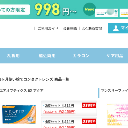
1ヶ月使い捨てコンタクトレンズ 商品一覧
エアオプティクス EX アクア
マンスリーファイン 
2箱セット 4,312円
(
約2,156円)
1箱あたり:
4箱セット 8,624円
(
約2,156円)
1箱あたり: