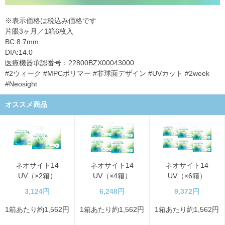
※表示価格は税込み価格です
片眼3ヶ月／1箱6枚入
BC:8.7mm
DIA:14.0
医療機器承認番号：22800BZX00043000
#2ウィーク #MPCポリマー #非球面デザイン #UVカット #2week
#Neosight
オススメ商品
ネオサイト14
ネオサイト14
ネオサイト14
UV（×2箱）
UV（×4箱）
UV（×6箱）
3,124円
6,248円
9,372円
1箱あたり約1,562円
1箱あたり約1,562円
1箱あたり約1,562円