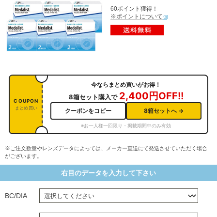
60ポイント獲得！
※ポイントについて
今ならまとめ買いがお得！
2,400円OFF!!
8箱セット購入で
COUPON
まとめ買い
クーポンをコピー
8箱セットへ →
※お一人様一回限り・掲載期間中のみ有効
※ご注文数量やレンズデータによっては、メーカー直送にて発送させていただく場合
がございます。
右目のデータを入力して下さい
BC/DIA