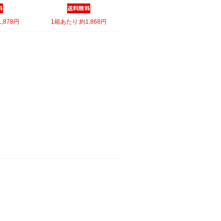
,878円
1箱あたり:約1,868円