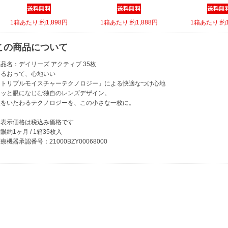
1箱あたり:約1,898円
1箱あたり:約1,888円
1箱あたり:約1
この商品について
品名：デイリーズ アクティブ 35枚
うるおって、心地いい
「トリプルモイスチャーテクノロジー」による快適なつけ心地
スッと眼になじむ独自のレンズデザイン。
眼をいたわるテクノロジーを、この小さな一枚に。
※表示価格は税込み価格です
眼約1ヶ月 / 1箱35枚入
療機器承認番号：21000BZY00068000