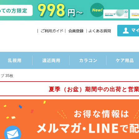
ブ 35枚
夏季（お盆）期間中の出荷と営