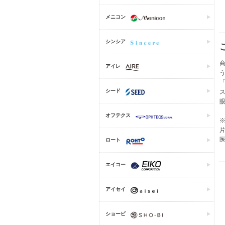
メニコン
シンシア
商
アイレ
シード
オフテクス
片
医
ロート
エイコー
アイセイ
ショービ