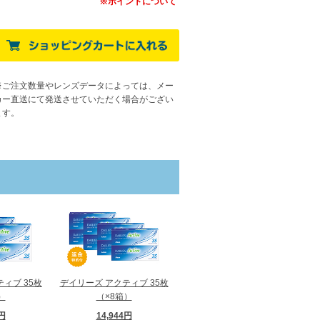
※ポイントについて
※ご注文数量やレンズデータによっては、メー
カー直送にて発送させていただく場合がござい
ます
。
ィブ 35枚
デイリーズ アクティブ 35枚
）
（×8箱）
8円
14,944円