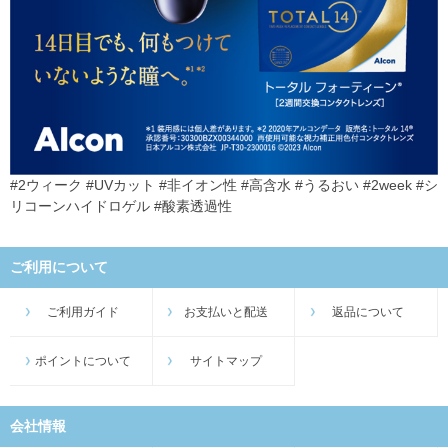
#2ウィーク #UVカット #非イオン性 #高含水 #うるおい #2week #シ
リコーンハイドロゲル #酸素透過性
ご利用について
ご利用ガイド
お支払いと配送
返品について
ポイントについて
サイトマップ
会社情報