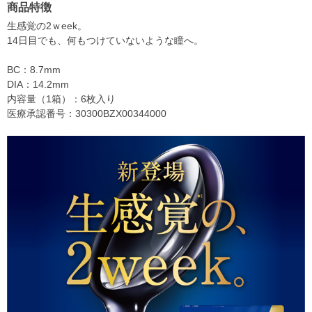
商品特徴
生感覚の2ｗeek。
14日目でも、何もつけていないような瞳へ。
BC：8.7mm
DIA：14.2mm
内容量（1箱）：6枚入り
医療承認番号：30300BZX00344000