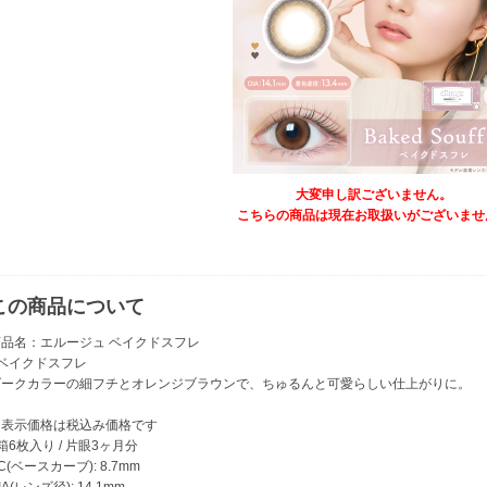
大変申し訳ございません。
こちらの商品は現在お取扱いがございませ
この商品について
商品名：エルージュ ベイクドスフレ
●ベイクドスフレ
ダークカラーの細フチとオレンジブラウンで、ちゅるんと可愛らしい仕上がりに。
※表示価格は税込み価格です
箱6枚入り / 片眼3ヶ月分
C(ベースカーブ): 8.7mm
IA(レンズ径): 14.1mm