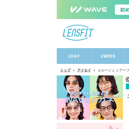
トップ
»
アイセイ
»
エルージュ シアー