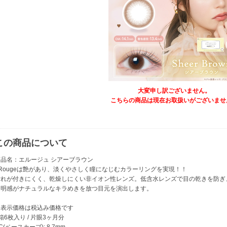
大変申し訳ございません。
こちらの商品は現在お取扱いがございませ
この商品について
商品名：エルージュ シアーブラウン
eRougeは艶があり、淡くやさしく瞳になじむカラーリングを実現！！
汚れが付きにくく、乾燥しにくい非イオン性レンズ。低含水レンズで目の乾きを防ぎ
透明感がナチュラルなキラめきを放つ目元を演出します。
※表示価格は税込み価格です
箱6枚入り / 片眼3ヶ月分
C(ベースカーブ): 8.7mm