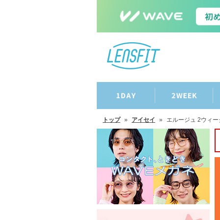
トップ
»
アイセイ
»
エルージュ 2ウィー