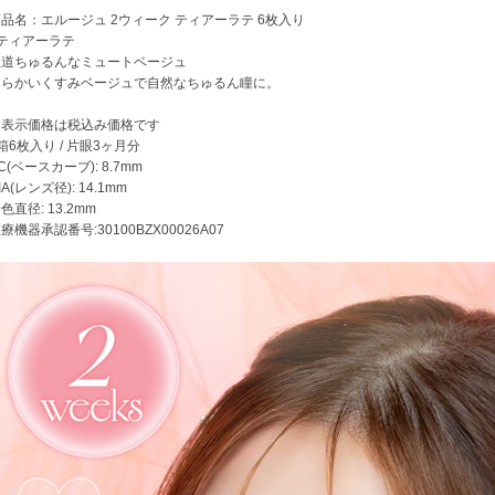
品名：エルージュ 2ウィーク ティアーラテ 6枚入り
●ティアーラテ
王道ちゅるんなミュートベージュ
柔らかいくすみベージュで自然なちゅるん瞳に。
※表示価格は税込み価格です
箱6枚入り / 片眼3ヶ月分
C(ベースカーブ): 8.7mm
IA(レンズ径): 14.1mm
色直径: 13.2mm
療機器承認番号:30100BZX00026A07