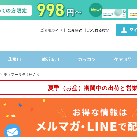
ク ティアーラテ 6枚入り
夏季（お盆）期間中の出荷と営