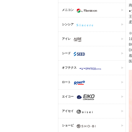
商
メニコン
シンシア
1
アイレ
B
D
シード
着
医
オフテクス
ロート
エイコー
アイセイ
ショービ