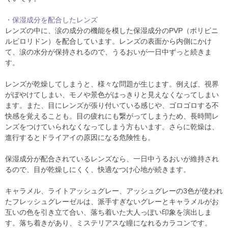
・保湿成分を配合したレンズ
レンズの中に、涙の成分の機能を模した保湿成分のPVP（ポリビニ
ルピロリドン）を配合しています。レンズの表面から内側にかけ
て、涙の水分が保持されるので、うるおいが一日中ずっと続きま
す。
レンズが乾燥してしまうと、様々な問題が生じます。例えば、視界
がぼやけてしまい、モノや景色がはっきりと見えなくなってしまい
ます。また、目にレンズが張り付いている感じや、ゴロゴロする不
快感を覚えることも。目の疲れにも繋がってしまうため、長時間レ
ンズをつけていられなくなってしまう方もいます。さらに乾燥は、
進行するとドライアイの原因になる危険性も。
保湿成分が配合されているレンズなら、一日中うるおいが維持され
るので、目が乾燥しにくく、快適なつけ心地が続きます。
キャラメル、ライトアッシュグレー、アッシュグレーの3色が使われ
たフレッシュグレーゼルは、派手すぎないグレーとキャラメルがお
互いの色を引き立て合い、落ち着いた大人っぽい印象を演出しま
す。落ち着きがあり、ミステリアスな瞳になれるカラコンです。