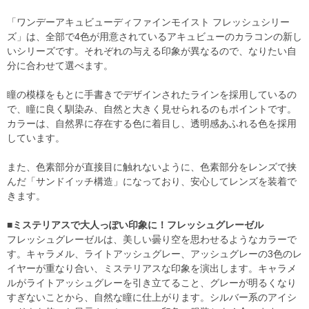
「ワンデーアキュビューディファインモイスト フレッシュシリー
ズ」は、全部で4色が用意されているアキュビューのカラコンの新し
いシリーズです。それぞれの与える印象が異なるので、なりたい自
分に合わせて選べます。
瞳の模様をもとに手書きでデザインされたラインを採用しているの
で、瞳に良く馴染み、自然と大きく見せられるのもポイントです。
カラーは、自然界に存在する色に着目し、透明感あふれる色を採用
しています。
また、色素部分が直接目に触れないように、色素部分をレンズで挟
んだ「サンドイッチ構造」になっており、安心してレンズを装着で
きます。
■ミステリアスで大人っぽい印象に！フレッシュグレーゼル
フレッシュグレーゼルは、美しい曇り空を思わせるようなカラーで
す。キャラメル、ライトアッシュグレー、アッシュグレーの3色のレ
イヤーが重なり合い、ミステリアスな印象を演出します。キャラメ
ルがライトアッシュグレーを引き立てること、グレーが明るくなり
すぎないことから、自然な瞳に仕上がります。シルバー系のアイシ