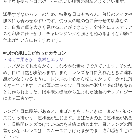
ャドウを使った目元や、かっこいい印象の服装とよく合います。
派手すぎないカラーのため、特別な日はもちろん、普段のメイクや
服装にも合わせやすいです。使う人の瞳の色に合わせて馴染むの
で、自然と瞳を大きく見せることができます。全体的にミステリア
スな印象に仕上がり、チャレンジングな強さを秘めるような印象に
仕上げたい方におすすめです。
■つけ心地にこだわったカラコン
・薄くて柔らかい素材とエッジ
レンズがとても柔らかく、しなやかな素材でできています。そのた
め、目に自然と馴染みます。また、レンズを目に入れたときに違和
感が少なくなるように、レンズの中心から端に向かって、徐々に薄
くなっています。この薄いエッジは、目本来の形状と瞼の動きをも
とに作られました。眼本来の機能から生まれた独自のテクノロジー
による工夫です。
レンズと目に段差があると、まばたきをしたときに、まぶたがレン
ズに引っ掛かり、違和感が生じます。まばたきの度に違和感がある
と、長時間レンズつけているのを苦痛に感じます。目とレンズの段
差が少ないレンズは、スムーズにまばたきができ、違和感が生じに
くいです。