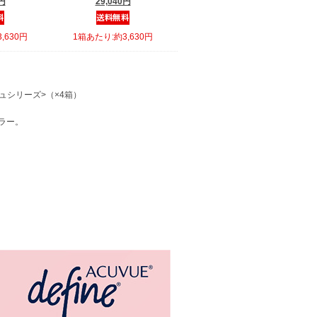
0円
29,040円
,630円
1箱あたり:約3,630円
ュシリーズ>（×4箱）
ラー。