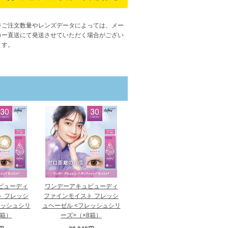
※ご注文数量やレンズデータによっては、メー
カー直送にて発送させていただく場合がござい
ます
。
ビューディ
ワンデーアキュビューディ
 フレッシ
ファインモイスト フレッシ
レッシュシリ
ュヘーゼル <フレッシュシリ
6箱）
ーズ>（×8箱）