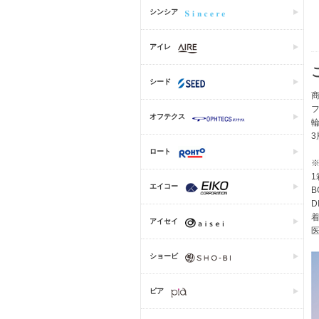
シンシア
アイレ
シード
オフテクス
ロート
1
エイコー
B
D
着
アイセイ
医
ショービ
ピア