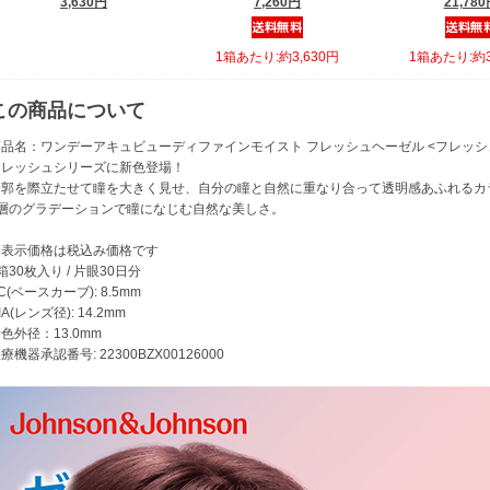
3,630円
7,260円
21,78
1箱あたり:約3,630円
1箱あたり:約3
この商品について
商品名：ワンデーアキュビューディファインモイスト フレッシュヘーゼル <フレッシ
フレッシュシリーズに新色登場！
輪郭を際立たせて瞳を大きく見せ、自分の瞳と自然に重なり合って透明感あふれるカ
3層のグラデーションで瞳になじむ自然な美しさ。
※表示価格は税込み価格です
箱30枚入り / 片眼30日分
C(ベースカーブ): 8.5mm
IA(レンズ径): 14.2mm
色外径：13.0mm
療機器承認番号: 22300BZX00126000