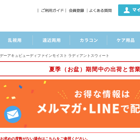
デーアキュビューディファインモイスト ラディアントスウィート
夏季（お盆）期間中の出荷と営
お求めの度数がない場合は
こちら
をご参照ください。