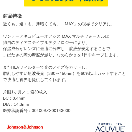
商品特徴
近くも、遠くも、薄暗くても。「MAX」の視界でクリアに。
ワンデーアキュビューオアシス MAX マルチフォーカルは
独自のティアステイブルテクノロジーにより、
保湿成分がレンズに最適に分布し、涙液が安定することで
まばたきの際の摩擦が減り、なめらかさを1日中キープします。
またHEVフィルターで光のノイズをカットし、
散乱しやすい短波長光（380～450nm）を60%以上カットすること
で快適な視界を提供してくれます。
片眼1ヶ月／１箱30枚入
BC：8.4mm
DIA：14.3mm
医療承認番号：30400BZX00143000