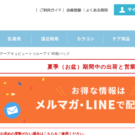
デーアキュビュートゥルーアイ 90枚パック
夏季（お盆）期間中の出荷と営
お求めの度数がない場合は
こちら
をご参照ください。