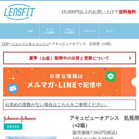
10,000円以上のお買い上げで
送料無料
TOP
>
ジョンソン＆ジョンソン
>
アキュビューオアシス 乱視用（×2箱）
夏季（お盆）期間中の出荷と営業について
お求めの度数がない場合は
こちら
をご参照ください。
アキュビューオアシス 乱視用
（×2箱）
販売価格7,562円(税込)
1箱あたり約 3,781円