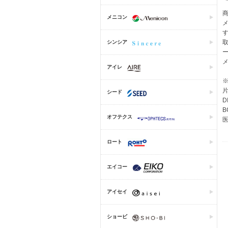
メニコン
シンシア
アイレ
片
シード
D
B
オフテクス
医
ロート
エイコー
アイセイ
ショービ