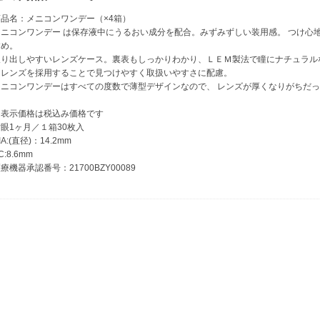
商品名：メニコンワンデー（×4箱）
メニコンワンデー は保存液中にうるおい成分を配合。みずみずしい装用感。 つけ心
すめ。
取り出しやすいレンズケース。裏表もしっかりわかり、ＬＥＭ製法で瞳にナチュラル
ーレンズを採用することで見つけやすく取扱いやすさに配慮。
メニコンワンデーはすべての度数で薄型デザインなので、 レンズが厚くなりがちだ
※表示価格は税込み価格です
眼1ヶ月／１箱30枚入
IA:(直径)：14.2mm
C:8.6mm
療機器承認番号：21700BZY00089