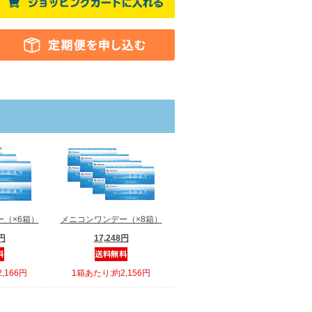
（×6箱）
メニコンワンデー（×8箱）
6円
17,248円
,166円
1箱あたり:約2,156円