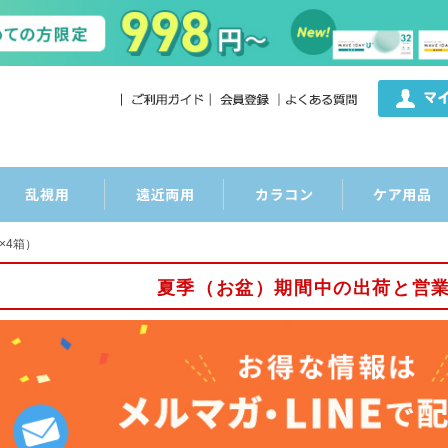
×4箱）
夏季（お盆）期間中の出荷と営