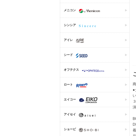
メニコン
シンシア
アイレ
シード
オフテクス
商
ロート
エイコー
アイセイ
B
D
ショービ
着