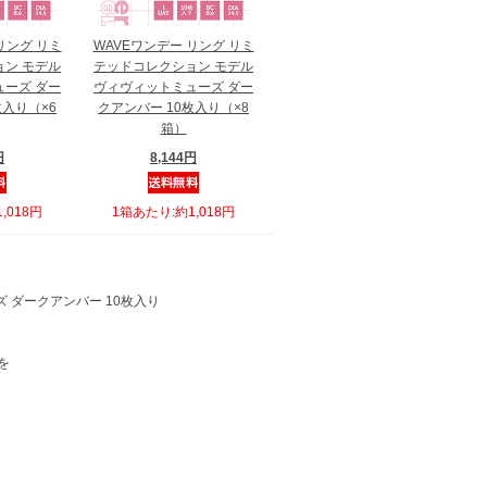
リング リミ
WAVEワンデー リング リミ
ン モデル
テッドコレクション モデル
ーズ ダー
ヴィヴィットミューズ ダー
枚入り（×6
クアンバー 10枚入り（×8
箱）
円
8,144円
,018円
1箱あたり:約1,018円
 ダークアンバー 10枚入り
を