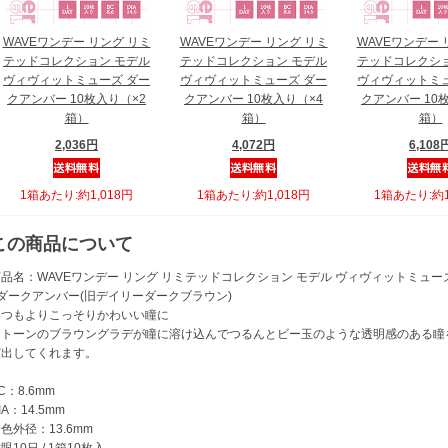
WAVEワンデー リング リミ
WAVEワンデー リング リミ
WAVEワンデー 
テッドコレクション モデル
テッドコレクション モデル
テッドコレクショ
ヴィヴィットミューズ ダー
ヴィヴィットミューズ ダー
ヴィヴィットミュ
クアンバー 10枚入り（×2
クアンバー 10枚入り（×4
クアンバー 10
箱）
箱）
箱）
2,036円
4,072円
6,108
1箱あたり:約1,018円
1箱あたり:約1,018円
1箱あたり:約1
この商品について
品名：WAVEワンデー リング リミテッドコレクション モデル ヴィヴィットミューズ
●ダークアンバー(旧デイリーダークブラウン)
いつもよりこっそりかわいい瞳に
３トーンのブラウングラデが瞳に溶け込んでつるんとビー玉のような透明感のある瞳
演出してくれます。
C：8.6mm
IA：14.5mm
色外径：13.6mm