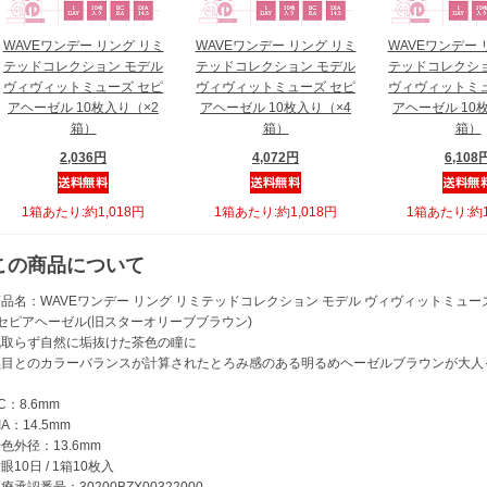
WAVEワンデー リング リミ
WAVEワンデー リング リミ
WAVEワンデー 
テッドコレクション モデル
テッドコレクション モデル
テッドコレクショ
ヴィヴィットミューズ セピ
ヴィヴィットミューズ セピ
ヴィヴィットミュ
アヘーゼル 10枚入り（×2
アヘーゼル 10枚入り（×4
アヘーゼル 10
箱）
箱）
箱）
2,036円
4,072円
6,108
1箱あたり:約1,018円
1箱あたり:約1,018円
1箱あたり:約1
この商品について
品名：WAVEワンデー リング リミテッドコレクション モデル ヴィヴィットミューズ
●セピアヘーゼル(旧スターオリーブブラウン)
気取らず自然に垢抜けた茶色の瞳に
黒目とのカラーバランスが計算されたとろみ感のある明るめヘーゼルブラウンが大人
C：8.6mm
IA：14.5mm
色外径：13.6mm
眼10日 / 1箱10枚入