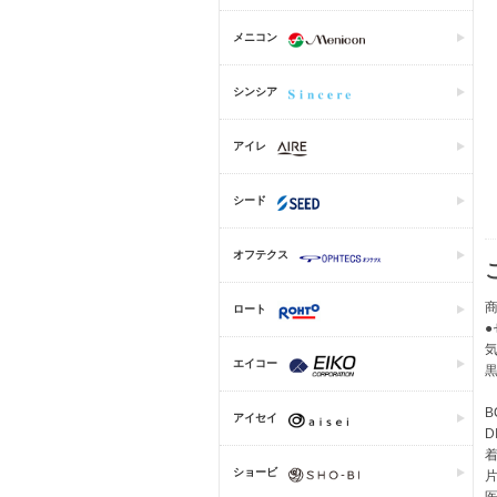
メニコン
シンシア
アイレ
シード
オフテクス
商
ロート
エイコー
B
アイセイ
D
着
ショービ
片