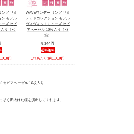
リング リミ
WAVEワンデー リング リミ
ン モデル
テッドコレクション モデル
ーズ セピ
ヴィヴィットミューズ セピ
枚入り（×6
アヘーゼル 10枚入り（×8
箱）
円
8,144円
,018円
1箱あたり:約1,018円
 セピアヘーゼル 10枚入り
っぽく垢抜けた瞳を演出してくれます。