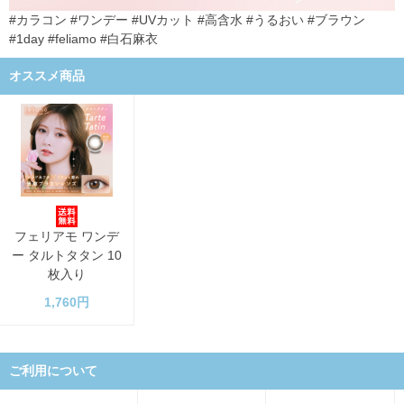
#カラコン #ワンデー #UVカット #高含水 #うるおい #ブラウン
#1day #feliamo #白石麻衣
オススメ商品
フェリアモ ワンデ
ー タルトタタン 10
枚入り
1,760円
ご利用について