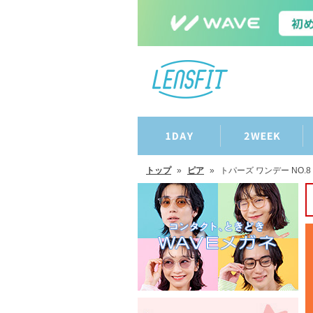
トップ
»
ピア
»
トパーズ ワンデー NO.