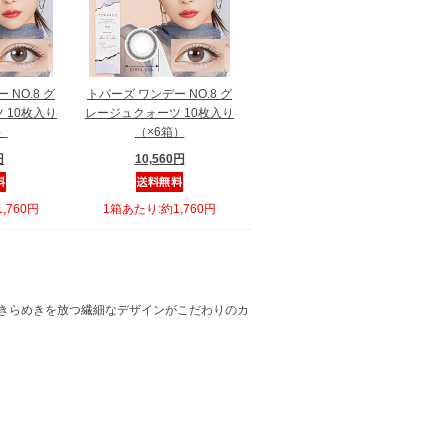
 NO.8 グ
トパーズ ワンデー NO.8 グ
 10枚入り
レージュクォーツ 10枚入り
）
（×6箱）
円
10,560円
,760円
1箱あたり:約1,760円
きらめきを放つ繊細なデザインがこだわりのカ