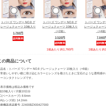
トパーズ ワンデー NO.8 グ
トパーズ ワンデー NO.8 グ
トパーズ ワンデー
レージュクォーツ 10枚入り
レージュクォーツ 10枚入り
レージュクォーツ
（×2箱）
（×4箱
1,760円
3,520円
7,040
1箱あたり:約1,760円
1箱あたり:約1
この商品について
品名：トパーズ ワンデー NO.8 グレージュクォーツ 10枚入り（×8箱）
日常使いしやすい瞳に溶け込むカラーとレンズを着けたときに宝石のような透明感や
ラーコンタクトレンズです。
※表示価格は税込み価格です
箱10枚入り / 片眼10日分
C(ベースカーブ): 8.6mm
IA(レンズ径): 14.2mm
療機器承認番号: 22400BZX00427000