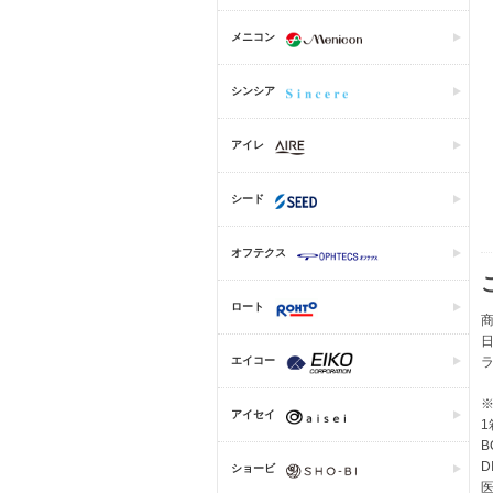
メニコン
シンシア
アイレ
シード
オフテクス
ロート
商
エイコー
アイセイ
1
B
D
ショービ
医