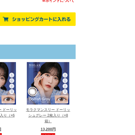
※ポイントについて
 ドーリッ
モラクマンスリー ドーリッ
入り（×6
シュグレー 2枚入り（×8
箱）
円
13,200円