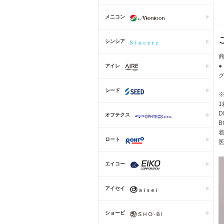
メニコン
シンシア
アイレ
シード
1
D
オフテクス
B
着
ロート
医
エイコー
アイセイ
ショービ