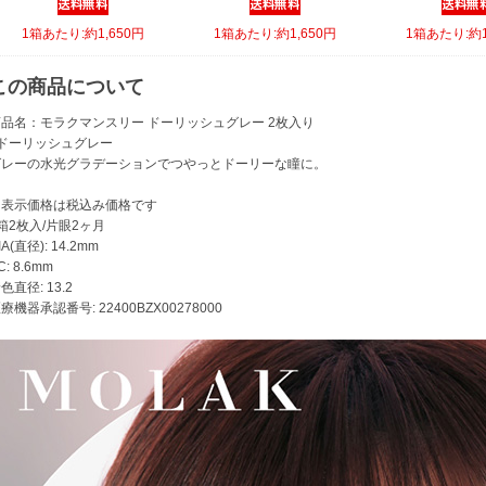
1箱あたり:約1,650円
1箱あたり:約1,650円
1箱あたり:約1
この商品について
商品名：モラクマンスリー ドーリッシュグレー 2枚入り
●ドーリッシュグレー
グレーの水光グラデーションでつやっとドーリーな瞳に。
※表示価格は税込み価格です
箱2枚入/片眼2ヶ月
IA(直径): 14.2mm
C: 8.6mm
色直径: 13.2
療機器承認番号: 22400BZX00278000