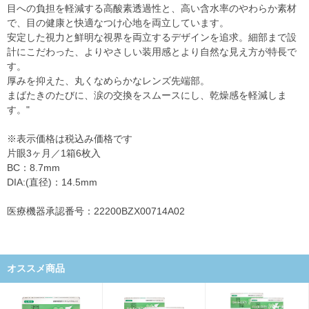
目への負担を軽減する高酸素透過性と、高い含水率のやわらか素材
で、目の健康と快適なつけ心地を両立しています。
安定した視力と鮮明な視界を両立するデザインを追求。細部まで設
計にこだわった、よりやさしい装用感とより自然な見え方が特長で
す。
厚みを抑えた、丸くなめらかなレンズ先端部。
まばたきのたびに、涙の交換をスムースにし、乾燥感を軽減しま
す。"
※表示価格は税込み価格です
片眼3ヶ月／1箱6枚入
BC：8.7mm
DIA:(直径)：14.5mm
医療機器承認番号：22200BZX00714A02
オススメ商品