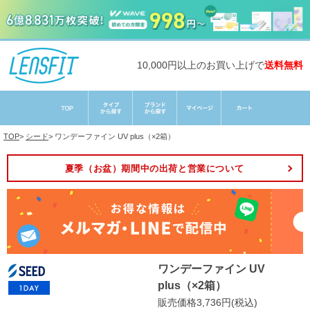
10,000円以上のお買い上げで
送料無料
TOP
>
シード
>
ワンデーファイン UV plus（×2箱）
夏季（お盆）期間中の出荷と営業について
ワンデーファイン UV
plus（×2箱）
販売価格3,736円(税込)