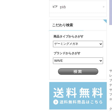
ピア
こだわり検索
商品タイプからさがす
ブランドからさがす
レ
テ
サ
フ
※