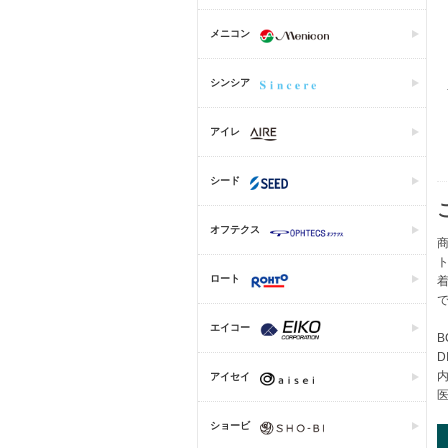
メニコン
シンシア
アイレ
シード
オフテクス
商
ロート
エイコー
B
D
アイセイ
医
ショービ