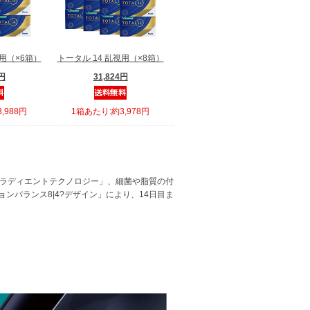
視用（×6箱）
トータル 14 乱視用（×8箱）
8円
31,824円
,988円
1箱あたり:約3,978円
グラディエントテクノロジー」、細菌や脂質の付
バランス8|4?デザイン」により、14日目ま