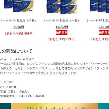
トータル 14 乱視用（×2箱）
トータル 14 乱視用（×4箱）
トータル 14 乱
7,996円
15,992円
23,92
1箱あたり:約3,998円
1箱あたり:約3,998円
1箱あたり:約3
この商品について
品名：トータル 14 乱視用
トータル14乱視用は、レンズコアとレンズ表面の含水率に差をつけた「ウォーター
着を抑える「セリジェントテクノロジー」、そして独自のレンズデザイン「プレシジョン
で続くワンランク上の快適性と安定した見え方を提供します。
C：8.6mm
IA：14.5mm
内容量（1箱）：6枚入り
療承認番号：30300BZX00344000