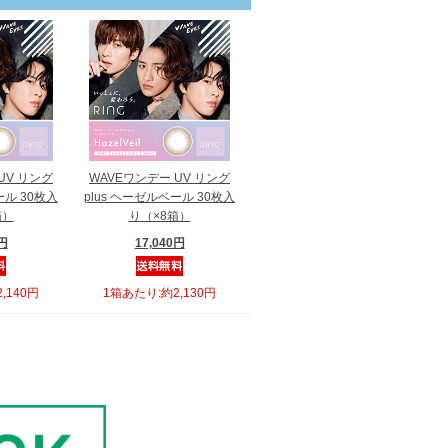
UV リング
WAVEワンデー UV リング
ール 30枚入
plus ヘーゼルベール 30枚入
箱）
り（×8箱）
0円
17,040円
,140円
1箱あたり:約2,130円