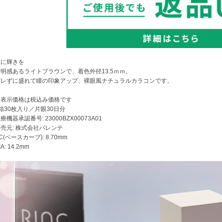
瞳に輝きを
透明感あるライトブラウンで、着色外径13.5ｍｍ。
バレずに盛れて瞳の印象アップ、裸眼風ナチュラルカラコンです。
※表示価格は税込み価格です
箱30枚入り／片眼30日分
療機器承認番号: 23000BZX00073A01
売元: 株式会社パレンテ
C(ベースカーブ): 8.70mm
IA: 14.2mm