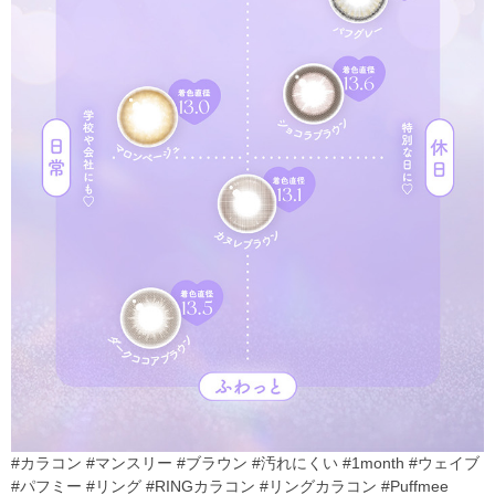
#カラコン #マンスリー #ブラウン #汚れにくい #1month #ウェイブ
#パフミー #リング #RINGカラコン #リングカラコン #Puffmee