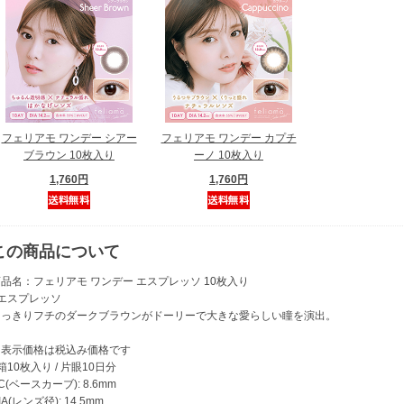
フェリアモ ワンデー シアー
フェリアモ ワンデー カプチ
ブラウン 10枚入り
ーノ 10枚入り
1,760円
1,760円
この商品について
品名：フェリアモ ワンデー エスプレッソ 10枚入り
●エスプレッソ
くっきりフチのダークブラウンがドーリーで大きな愛らしい瞳を演出。
※表示価格は税込み価格です
箱10枚入り / 片眼10日分
C(ベースカーブ): 8.6mm
IA(レンズ径): 14.5mm