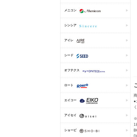
メニコン
シンシア
アイレ
シード
オフテクス
ロート
商
エイコー
アイセイ
1
B
ショービ
D