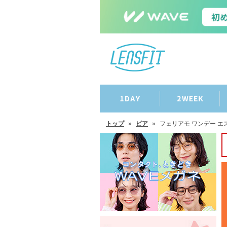
トップ
»
ピア
»
フェリアモ ワンデー エ