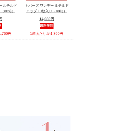
ー ルチルド
トパーズ ワンデー ルチルド
り（×6箱）
ロップ 10枚入り（×8箱）
0円
14,080円
,760円
1箱あたり:約1,760円