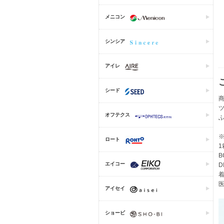
メニコン
シンシア
アイレ
シード
商
オフテクス
ロート
1
B
エイコー
D
着
医
アイセイ
ショービ