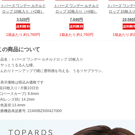
トパーズ ワンデー ルチルド
トパーズ ワンデー ルチルド
トパーズ ワンデ
ロップ 10枚入り（×2箱）
ロップ 10枚入り（×4箱）
ロップ 10枚入
3,520円
7,040円
10,56
1箱あたり:約1,760円
1箱あたり:約1,760円
1箱あたり:約1
この商品について
品名：トパーズ ワンデー ルチルドロップ 10枚入り
ツヤっとうるるんな瞳。
ふんわりトーンアップで瞳に透明感を与える、うるツヤブラウン。
※表示価格は税込み価格です
箱10枚入り / 片眼10日分
C(ベースカーブ): 8.6mm
IA(レンズ径): 14.2mm
色直径:13.4mm
療機器承認番号: 22400BZX00427000