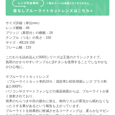
サイズ詳細（単位mm）
レンズ横幅：49
ブリッジ（鼻部分）の横幅：19
テンプル（つる）の長さ：150
サイズ：49□19 150
フレーム幅：133
こだわりを詰め込んだ0003シリーズは王道のクラシックタイプ。
負荷のかかりやすいテンプルにβチタンを使用することでしなやかな
かけ心地に。
※ブルーライトカットレンズ
（ブルーライトカット率約33％：屈折率1.60非球面レンズ プラス料
金2,000円）
パソコンやスマートフォンなどの液晶画面からは、ブルーライトが多
く放射されており、
視界のちらつきや目の疲れに加え、体内リズムの変化から眠れなくな
ったりする事があるという報告も上がっています。
ブルーライトを効果的に軽減させるコーティングは、柔らかなマゼン