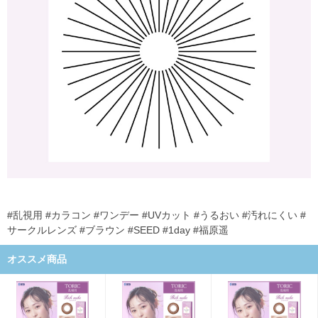
#乱視用 #カラコン #ワンデー #UVカット #うるおい #汚れにくい #
サークルレンズ #ブラウン #SEED #1day #福原遥
オススメ商品