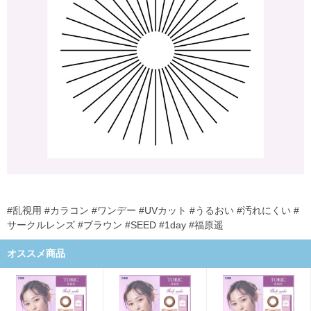
#乱視用 #カラコン #ワンデー #UVカット #うるおい #汚れにくい #
サークルレンズ #ブラウン #SEED #1day #福原遥
オススメ商品