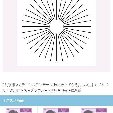
#乱視用 #カラコン #ワンデー #UVカット #うるおい #汚れにくい #
サークルレンズ #ブラウン #SEED #1day #福原遥
オススメ商品